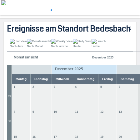
Ereignisse am Standort Bedesbach
Nach Jahr
Nach Monat
Nach Woche
Heute
Suche
Monatsansicht
Dezember 2025
Dezember 2025
Montag
Dienstag
Mittwoch
Donnerstag
Freitag
Samstag
1
2
3
4
5
6
49
8
9
10
11
12
13
50
15
16
17
18
19
20