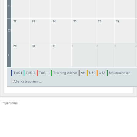
51
22
23
24
25
26
27
52
1
2
3
4
29
30
31
1
TuS I
TuS II
TuS III
Training Aktive
AH
U19
U13
Mountainbike
Alle Kategorien ...
Impressum