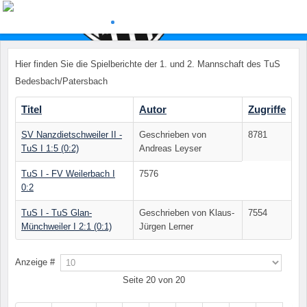
Hier finden Sie die Spielberichte der 1. und 2. Mannschaft des TuS
Bedesbach/Patersbach
Titel
Autor
Zugriffe
SV Nanzdietschweiler II -
Geschrieben von
8781
TuS I 1:5 (0:2)
Andreas Leyser
TuS I - FV Weilerbach I
7576
0:2
TuS I - TuS Glan-
Geschrieben von Klaus-
7554
Münchweiler I 2:1 (0:1)
Jürgen Lerner
Anzeige #
Seite 20 von 20