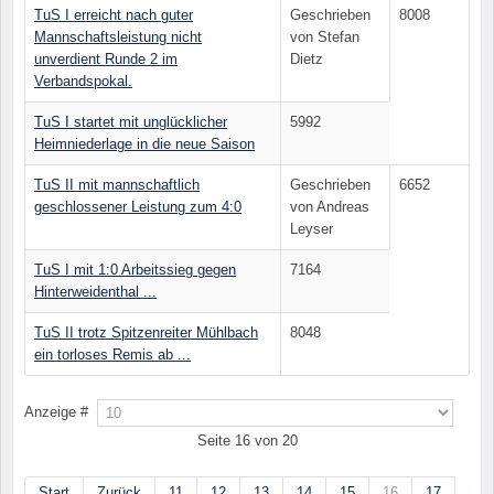
TuS I erreicht nach guter
Geschrieben
8008
Mannschaftsleistung nicht
von Stefan
unverdient Runde 2 im
Dietz
Verbandspokal.
TuS I startet mit unglücklicher
5992
Heimniederlage in die neue Saison
TuS II mit mannschaftlich
Geschrieben
6652
geschlossener Leistung zum 4:0
von Andreas
Leyser
TuS I mit 1:0 Arbeitssieg gegen
7164
Hinterweidenthal ...
TuS II trotz Spitzenreiter Mühlbach
8048
ein torloses Remis ab ...
Anzeige #
Seite 16 von 20
Start
Zurück
11
12
13
14
15
16
17